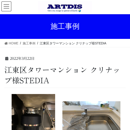
コ
ナ
ン
ビ
テ
ゲ
ン
ー
施工事例
ツ
シ
へ
ョ
ス
ン
HOME
施工事例
江東区タワーマンション クリナップ様STEDIA
キ
に
ッ
移
プ
動
2022年3月22日
江東区タワーマンション クリナッ
プ様STEDIA